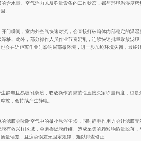
含水量、空气浮力以及称量设备的工作状态，都与环境温湿度密
诱因。
门瞬间，室内外空气快速对流，会直接打破箱体内部稳定的温湿
续漂移。此外，部分操作人员作业节奏混乱，连续快速批量取放滤膜
，也会在近距离作业时影响局部微环境，进一步加剧环境失衡，最终
产生静电且易吸附杂质，取放操作的规范性直接决定称量精度，也是
复摩擦，会持续产生静电。
滤膜会吸附空气中的微小悬浮尘埃，同时静电作用力会让滤膜无
滤膜有效采样区域，会磨损滤膜纤维、造成采集的颗粒物微量脱落，
的质量误差，且这类误差无固定规律，难以排查修正。