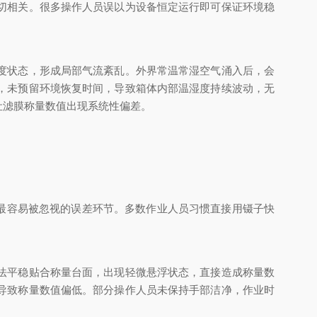
切相关。很多操作人员误以为设备恒定运行即可保证环境稳
度状态，形成局部气流紊乱。外界常温常湿空气涌入后，会
，未预留环境恢复时间，导致箱体内部温湿度持续波动，无
让滤膜称量数值出现系统性偏差。
最容易被忽视的误差环节。多数作业人员习惯直接用镊子快
法平稳贴合称量台面，出现轻微悬浮状态，直接造成称量数
导致称量数值偏低。部分操作人员未保持手部洁净，作业时