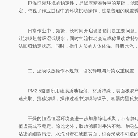
恒温恒湿环境的稳定性，是滤膜精准称重的基础，滤膜的
定，忽视了作业过程中的环境扰动操作，这是普遍的误差
日常作业中，频繁、长时间开启设备箱门是主要问题。开
让滤膜短暂吸湿或脱水，同时气流扰动会造成称量读数持
法回归稳定状态。同时，操作人员的人体体温、呼吸水汽
二、滤膜取放操作不规范，引发静电与污染双重误差
PM2.5监测所用滤膜质地轻薄、材质特殊，表面极易
速夹取、挪移滤膜，操作过程中滤膜与镊子、容器内壁反
干燥的恒温恒湿环境会进一步加剧静电积聚，带有静电的
值虚高或不稳定。除此之外，取放滤膜时手法不稳、触碰
沾染的细微污渍、水汽附着在滤膜表面，也会形成不可逆