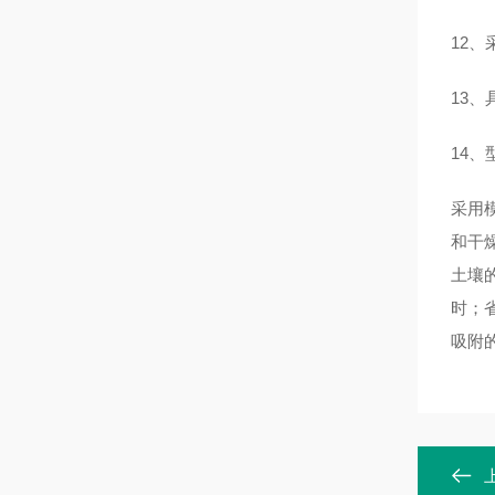
12
13
14、
采用
和干
土壤
时；
吸附