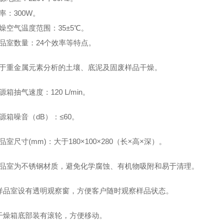
率：300W。
燥空气温度范围：35±5℃。
样品室数量：24个效率等特点。
用于重金属元素分析的土壤、底泥及固废样品干燥。
源箱抽气速度：120 L/min。
源箱噪音（dB）：≤60。
品室尺寸(mm)：大于180×100×280（长×高×深）。
样品室为不锈钢材质，避免化学腐蚀、有机物吸附和易于清理。
、样品室设有透明观察窗，方便客户随时观察样品状态。
、干燥箱底部装有滚轮，方便移动。