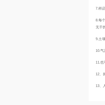
7.
样
8.
每
无干
9.
土
10.
气
11.
也
12
、
13
、