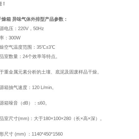
能！
干燥箱 异味气体外排型
产品参数：
源电压：220V，50Hz
率：300W
干燥空气温度范围：
35
℃
±3
℃
品室数量：24个效率等特点。
用于重金属元素分析的土壤、底泥及固废样品干燥。
源箱抽气速度：120 L/min。
源箱噪音（dB）：≤60。
品室尺寸(mm)：大于180×100×280（长×高×深）。
尺寸 (mm) ：1140*450*1560