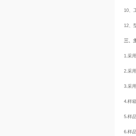
10
、
12
、
三、
1.
采
2.
采
3.
采
4.
样
5.
样
6.
样