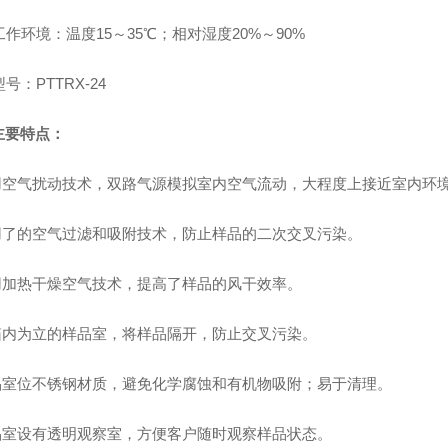
工作环境：温度
15
～
35
℃；相对湿度
20%
～
90%
型号：
PTTRX-24
主要特点：
用空气扰动技术，双路气源模拟室内空气流动，大程度上接近室内环
用了的空气过滤和吸附技术，防止样品的二次交叉污染。
用加热干燥空气技术，提高了样品的风干效率。
箱内为立的样品室，将样品隔开，防止交叉污染。
品室位不锈钢材质，避免化学腐蚀和有机物吸附；易于清理。
品室设有透明观察室，方便客户随时观察样品状态。